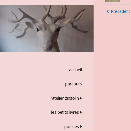
Naviga
Précédent
des
articles
accueil
parcours
l’atelier zinzolin
les petits livres
poësies