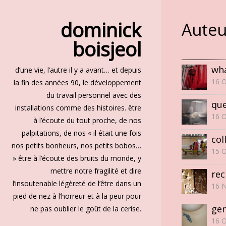
dominick
Auteu
boisjeol
wha
d’une vie, l’autre il y a avant… et depuis
16 
la fin des années 90, le développement
du travail personnel avec des
que
installations comme des histoires. être
16 
à l’écoute du tout proche, de nos
palpitations, de nos « il était une fois
col
nos petits bonheurs, nos petits bobos…
15 
» être à l’écoute des bruits du monde, y
mettre notre fragilité et dire
rec
l’insoutenable légèreté de l’être dans un
16 
pied de nez à l’horreur et à la peur pour
gen
ne pas oublier le goût de la cerise.
16 