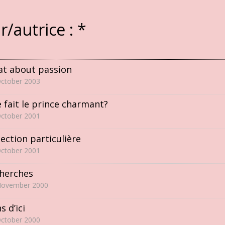
r/autrice :
*
t about passion
October 2003
 fait le prince charmant?
October 2001
lection particulière
October 2001
herches
November 2000
s d’ici
October 2000